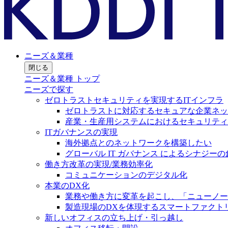
ニーズ＆業種
閉じる
ニーズ＆業種 トップ
ニーズで探す
ゼロトラストセキュリティを実現するITインフラ
ゼロトラストに対応するセキュアな企業ネッ
産業・生産用システムにおけるセキュリティ
ITガバナンスの実現
海外拠点とのネットワークを構築したい
グローバル IT ガバナンス によるシナジーの
働き方改革の実現/業務効率化
コミュニケーションのデジタル化
本業のDX化
業務や働き方に変革を起こし、「ニューノー
製造現場のDXを体現するスマートファクト
新しいオフィスの立ち上げ・引っ越し