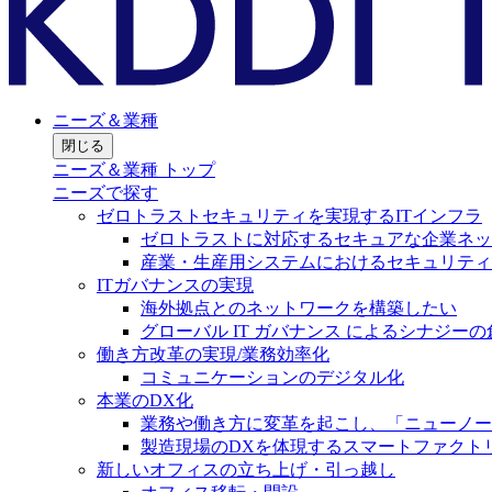
ニーズ＆業種
閉じる
ニーズ＆業種 トップ
ニーズで探す
ゼロトラストセキュリティを実現するITインフラ
ゼロトラストに対応するセキュアな企業ネッ
産業・生産用システムにおけるセキュリティ
ITガバナンスの実現
海外拠点とのネットワークを構築したい
グローバル IT ガバナンス によるシナジーの
働き方改革の実現/業務効率化
コミュニケーションのデジタル化
本業のDX化
業務や働き方に変革を起こし、「ニューノー
製造現場のDXを体現するスマートファクト
新しいオフィスの立ち上げ・引っ越し