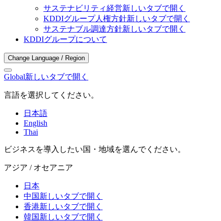
サステナビリティ経営
新しいタブで開く
KDDIグループ人権方針
新しいタブで開く
サステナブル調達方針
新しいタブで開く
KDDIグループについて
Change Language / Region
Global
新しいタブで開く
言語を選択してください。
日本語
English
Thai
ビジネスを導入したい国・地域を選んでください。
アジア / オセアニア
日本
中国
新しいタブで開く
香港
新しいタブで開く
韓国
新しいタブで開く