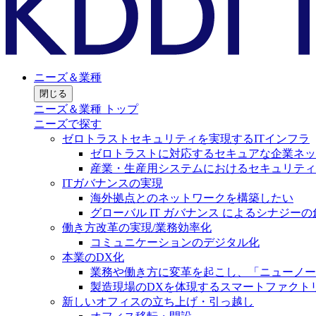
ニーズ＆業種
閉じる
ニーズ＆業種 トップ
ニーズで探す
ゼロトラストセキュリティを実現するITインフラ
ゼロトラストに対応するセキュアな企業ネッ
産業・生産用システムにおけるセキュリティ
ITガバナンスの実現
海外拠点とのネットワークを構築したい
グローバル IT ガバナンス によるシナジーの
働き方改革の実現/業務効率化
コミュニケーションのデジタル化
本業のDX化
業務や働き方に変革を起こし、「ニューノー
製造現場のDXを体現するスマートファクト
新しいオフィスの立ち上げ・引っ越し