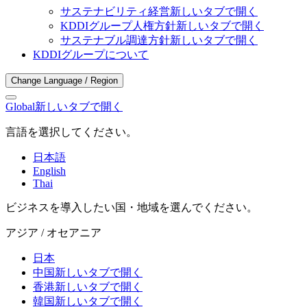
サステナビリティ経営
新しいタブで開く
KDDIグループ人権方針
新しいタブで開く
サステナブル調達方針
新しいタブで開く
KDDIグループについて
Change Language / Region
Global
新しいタブで開く
言語を選択してください。
日本語
English
Thai
ビジネスを導入したい国・地域を選んでください。
アジア / オセアニア
日本
中国
新しいタブで開く
香港
新しいタブで開く
韓国
新しいタブで開く