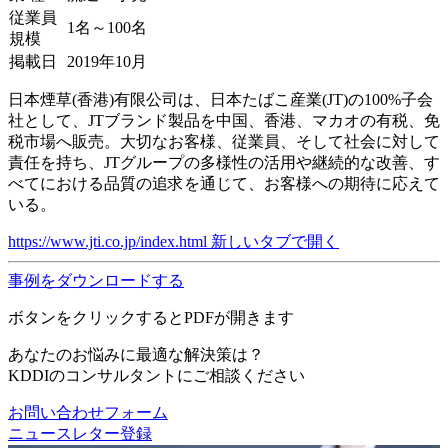
従業員
1名～100名
規模
掲載日
2019年10月
日本煙草(香港)有限公司は、日本たばこ産業(JT)の100%子会
社として、JTブランド製品を中国、香港、マカオの有税、免
税市場へ販売。大切なお客様、従業員、そして社会に対して
責任を持ち、JTグループの多様性の活用や継続的な改善、す
べてにおける品質の追求を通じて、お客様への期待に応えて
いる。
https://www.jti.co.jp/index.html
新しいタブで開く
事例をダウンロードする
ボタンをクリックするとPDFが開きます
あなたのお悩みに最適な解決策は？
KDDIのコンサルタントにご相談ください
お問い合わせフォーム
ニュースレター登録