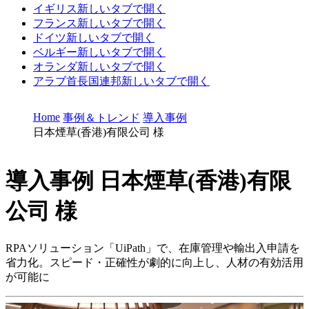
イギリス
新しいタブで開く
フランス
新しいタブで開く
ドイツ
新しいタブで開く
ベルギー
新しいタブで開く
オランダ
新しいタブで開く
アラブ首長国連邦
新しいタブで開く
Home
事例＆トレンド
導入事例
日本煙草(香港)有限公司 様
導入事例
日本煙草(香港)有限
公司 様
RPAソリューション「UiPath」で、在庫管理や輸出入申請を
省力化。スピード・正確性が劇的に向上し、人材の有効活用
が可能に