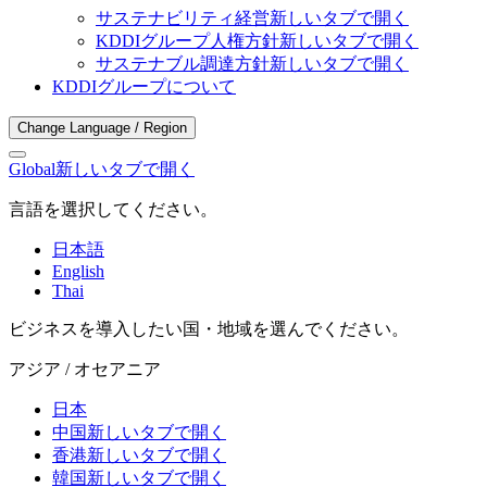
サステナビリティ経営
新しいタブで開く
KDDIグループ人権方針
新しいタブで開く
サステナブル調達方針
新しいタブで開く
KDDIグループについて
Change Language / Region
Global
新しいタブで開く
言語を選択してください。
日本語
English
Thai
ビジネスを導入したい国・地域を選んでください。
アジア / オセアニア
日本
中国
新しいタブで開く
香港
新しいタブで開く
韓国
新しいタブで開く