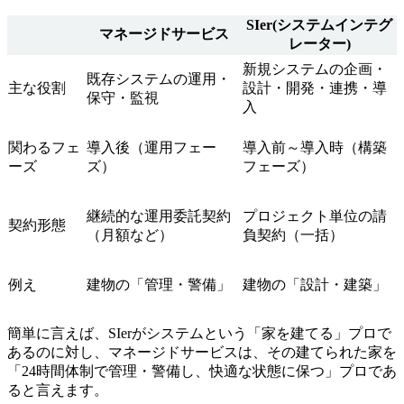
SIer(システムインテグ
マネージドサービス
レーター)
新規システムの企画・
既存システムの運用・
主な役割
設計・開発・連携・導
保守・監視
入
関わるフェ
導入後（運用フェー
導入前～導入時（構築
ーズ
ズ）
フェーズ）
継続的な運用委託契約
プロジェクト単位の請
契約形態
（月額など）
負契約（一括）
例え
建物の「管理・警備」
建物の「設計・建築」
簡単に言えば、SIerがシステムという「家を建てる」プロで
あるのに対し、マネージドサービスは、その建てられた家を
「24時間体制で管理・警備し、快適な状態に保つ」プロであ
ると言えます。