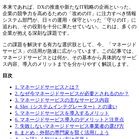
本来であれば、DXの推進や新たなIT戦略の企画といった、
企業の競争力を高めるための「攻めのIT」に注力すべき情報
システム部門が、日々の運用・保守といった「守りのIT」に
追われ、その役割を十分に果たせていない。これは、多くの
企業が抱える深刻な課題です。
この課題を解決する有力な選択肢として、今、「マネージド
サービス」の活用が急速に広がっています。この記事では、
マネージドサービスとは何か、その基本から具体的なサービ
ス内容、導入のメリットまでを分かりやすく解説します。
目次
1. マネージドサービスとは？
2. なぜ今マネージドサービスが必要とされるのか？
3. マネージドサービスの主なサービス内容
4. SIer（システムインテグレーター）との違い
5. マネージドサービスを導入するメリット
6. マネージドサービス導入のデメリットと注意点
7. 失敗しないマネージドサービス事業者の選び方
8. まとめ：外部の専門家を賢く活用しよう