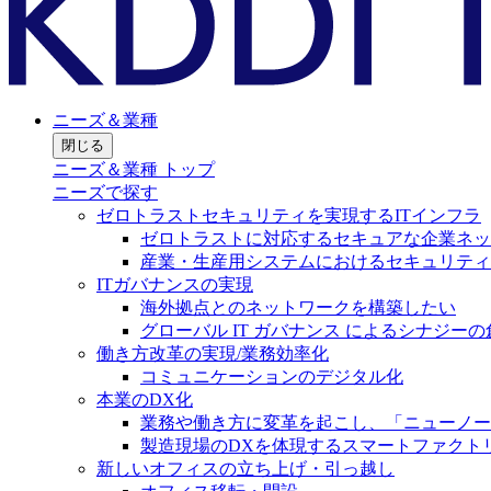
ニーズ＆業種
閉じる
ニーズ＆業種 トップ
ニーズで探す
ゼロトラストセキュリティを実現するITインフラ
ゼロトラストに対応するセキュアな企業ネッ
産業・生産用システムにおけるセキュリティ
ITガバナンスの実現
海外拠点とのネットワークを構築したい
グローバル IT ガバナンス によるシナジーの
働き方改革の実現/業務効率化
コミュニケーションのデジタル化
本業のDX化
業務や働き方に変革を起こし、「ニューノー
製造現場のDXを体現するスマートファクト
新しいオフィスの立ち上げ・引っ越し