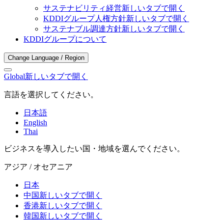
サステナビリティ経営
新しいタブで開く
KDDIグループ人権方針
新しいタブで開く
サステナブル調達方針
新しいタブで開く
KDDIグループについて
Change Language / Region
Global
新しいタブで開く
言語を選択してください。
日本語
English
Thai
ビジネスを導入したい国・地域を選んでください。
アジア / オセアニア
日本
中国
新しいタブで開く
香港
新しいタブで開く
韓国
新しいタブで開く