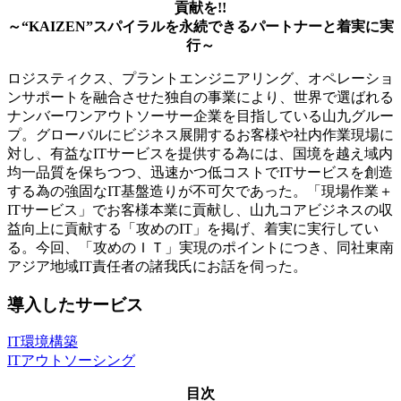
貢献を!!
～“KAIZEN”スパイラルを永続できるパートナーと着実に実
行～
ロジスティクス、プラントエンジニアリング、オペレーショ
ンサポートを融合させた独自の事業により、世界で選ばれる
ナンバーワンアウトソーサー企業を目指している山九グルー
プ。グローバルにビジネス展開するお客様や社内作業現場に
対し、有益なITサービスを提供する為には、国境を越え域内
均一品質を保ちつつ、迅速かつ低コストでITサービスを創造
する為の強固なIT基盤造りが不可欠であった。「現場作業＋
ITサービス」でお客様本業に貢献し、山九コアビジネスの収
益向上に貢献する「攻めのIT」を掲げ、着実に実行してい
る。今回、「攻めのＩＴ」実現のポイントにつき、同社東南
アジア地域IT責任者の諸我氏にお話を伺った。
導入したサービス
IT環境構築
ITアウトソーシング
目次