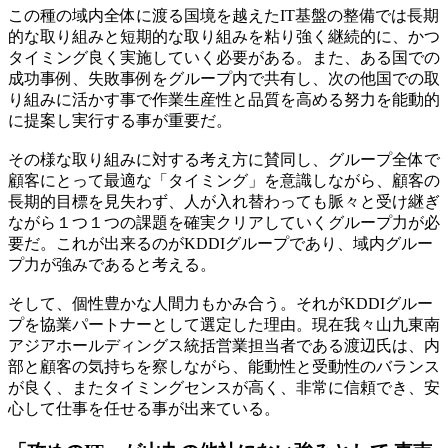
この種の域内全体に渡る国境を越えたIT基盤の整備では長期
的な取り組みと短期的な取り組みを粘り強く継続的に、かつ
タイミング良く実施していく必要がある。また、ある国での
成功事例、失敗事例をグループ内で共有し、次の他国での取
り組みに活かす事で作業生産性と品質を高める努力を能動的
に提案し実行する事が重要だ。
その様な取り組みに対する考え方に賛同し、グループ全体で
顧客にとって最適な「タイミング」を意識しながら、顧客の
長期的目標を見失わず、人が入れ替わっても脈々と受け継ぎ
ながら１つ１つの課題を確実クリアしていくグループ力が必
要だ。これが出来るのがKDDIグループであり、域内グルー
プ力が強みであると考える。
そして、個性豊かな人間力もかみ合う。それがKDDIグルー
プを協業パートナーとして選定した理由。現在我々山九東南
アジアホールディングス統括営業担当者である渡辺氏は、内
部と顧客の気持ちを察しながら、能動性と受動性のバランス
が良く、またタイミングセンスが高く、非常に信頼でき、安
心して仕事を任せる事が出来ている。