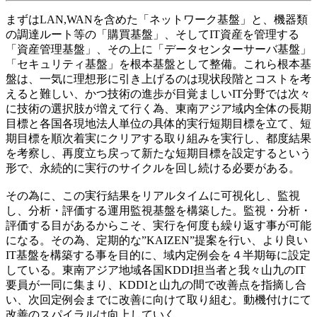
まずはLAN,WANを含めた「ネットワーク基盤」と、機器類
の調達ルート等の「購買基盤」、そしてIT資産を管理する
「資産管理基盤」、その上に「データセンターサーバ基盤」
「セキュリティ基盤」を根本基盤として整備。これら根本基
盤は、一気に理想形に引き上げるのは現状段階とコストを考
えると難しい、かつ技術の進歩が目覚ましいIT分野では次々
に技術の選択肢が増えて行く為、東南アジア域内全体の長期
目標と各国各現地法人単位の具体的実行短期目標を立て、短
期目標を順次着実にクリアする取り組みを実行し、都度結果
を考察し、再度立ち戻って新たな短期目標を設定するという
形で、永続的に実行のサイクルを回し続ける必要がある。
その為に、この実行結果をリアルタイムに可視化し、監視
し、分析・評価する運用監視基盤を構築した。監視・分析・
評価する目があるからこそ、実行を何度も繰り返す事が可能
になる。その為、定期的な”KAIZEN”提案を行い、より良い
IT基盤を構築する事を目的に、域内定例会を４半期毎に設定
している。東南アジア地域各国KDDI担当者と我々山九のIT
要員が一同に集まり、KDDIと山九の間で改善点を指摘し合
い、次回定例会までに改善に向けて取り組む。動機付けにて
改善のスパイラルは向上していく。