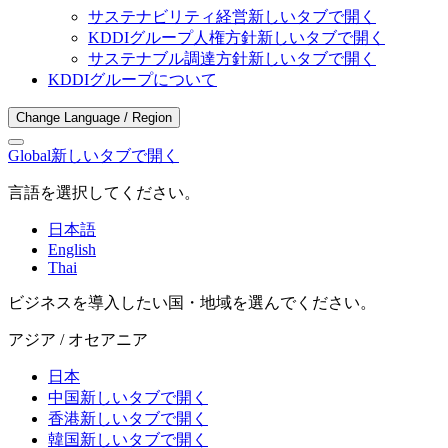
サステナビリティ経営
新しいタブで開く
KDDIグループ人権方針
新しいタブで開く
サステナブル調達方針
新しいタブで開く
KDDIグループについて
Change Language / Region
Global
新しいタブで開く
言語を選択してください。
日本語
English
Thai
ビジネスを導入したい国・地域を選んでください。
アジア / オセアニア
日本
中国
新しいタブで開く
香港
新しいタブで開く
韓国
新しいタブで開く