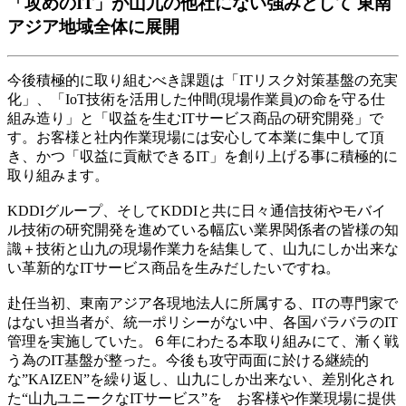
「攻めのIT」が山九の他社にない強みとして 東南
アジア地域全体に展開
今後積極的に取り組むべき課題は「ITリスク対策基盤の充実
化」、「IoT技術を活用した仲間(現場作業員)の命を守る仕
組み造り」と「収益を生むITサービス商品の研究開発」で
す。お客様と社内作業現場には安心して本業に集中して頂
き、かつ「収益に貢献できるIT」を創り上げる事に積極的に
取り組みます。
KDDIグループ、そしてKDDIと共に日々通信技術やモバイ
ル技術の研究開発を進めている幅広い業界関係者の皆様の知
識＋技術と山九の現場作業力を結集して、山九にしか出来な
い革新的なITサービス商品を生みだしたいですね。
赴任当初、東南アジア各現地法人に所属する、ITの専門家で
はない担当者が、統一ポリシーがない中、各国バラバラのIT
管理を実施していた。６年にわたる本取り組みにて、漸く戦
う為のIT基盤が整った。今後も攻守両面に於ける継続的
な”KAIZEN”を繰り返し、山九にしか出来ない、差別化され
た“山九ユニークなITサービス”を お客様や作業現場に提供