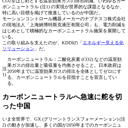
CO2をはじめとする温室効果ガスの排出削減、いわゆるカー
ボンニュートラル (注1) の実現が世界的な課題となるなか、
特に高い目標を掲げて推進しているのが中国だ。
モーションコントロール機器メーカーのナブテスコ株式会社
の現地法人「上海納博特斯克液圧有限公司」も、電力削減を
はじめとして積極的なカーボンニュートラル施策を展開して
いる。
この取り組みを支えたのが、KDDIの「
エネルギー見える化
ソリューション
」だ。
カーボンニュートラル：二酸化炭素 (CO2) などの温室効
果ガスの排出量と吸収量を均衡させること。日本政府は
注
2050年までに温室効果ガスの排出を全体としてゼロにす
1)
る、カーボンニュートラルを目指すことを宣言してい
る。
カーボンニュートラルへ急速に舵を切
った中国
いま全世界で、GX (グリーントランスフォーメーション) (注
2) の動きが加速し、多くの国が2050年までのカーボンニュ