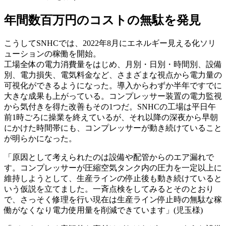
年間数百万円のコストの無駄を発見
こうしてSNHCでは、2022年8月にエネルギー見える化ソリ
ューションの稼働を開始。
工場全体の電力消費量をはじめ、月別・日別・時間別、設備
別、電力損失、電気料金など、さまざまな視点から電力量の
可視化ができるようになった。導入からわずか半年ですでに
大きな成果も上がっている。コンプレッサー装置の電力監視
から気付きを得た改善もその1つだ。SNHCの工場は平日午
前1時ごろに操業を終えているが、それ以降の深夜から早朝
にかけた時間帯にも、コンプレッサーが動き続けていること
が明らかになった。
「原因として考えられたのは設備や配管からのエア漏れで
す。コンプレッサーが圧縮空気タンク内の圧力を一定以上に
維持しようとして、生産ラインの停止後も動き続けていると
いう仮説を立てました。一斉点検をしてみるとそのとおり
で、さっそく修理を行い現在は生産ライン停止時の無駄な稼
働がなくなり電力使用量を削減できています」(児玉様)