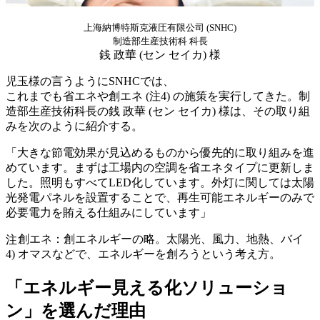
上海納博特斯克液圧有限公司 (SNHC)
制造部生産技術科 科長
銭 政華 (セン セイカ) 様
児玉様の言うようにSNHCでは、
これまでも省エネや創エネ (注4) の施策を実行してきた。制
造部生産技術科長の銭 政華 (セン セイカ) 様は、その取り組
みを次のように紹介する。
「大きな節電効果が見込めるものから優先的に取り組みを進
めています。まずは工場内の空調を省エネタイプに更新しま
した。照明もすべてLED化しています。外灯に関しては太陽
光発電パネルを設置することで、再生可能エネルギーのみで
必要電力を賄える仕組みにしています」
創エネ：創エネルギーの略。太陽光、風力、地熱、バイ
注
4)
オマスなどで、エネルギーを創ろうという考え方。
「エネルギー見える化ソリューショ
ン」を選んだ理由