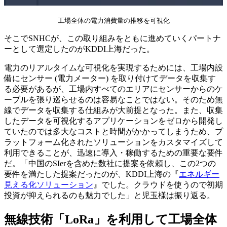
工場全体の電力消費量の推移を可視化
そこでSNHCが、この取り組みをともに進めていくパートナ
ーとして選定したのがKDDI上海だった。
電力のリアルタイムな可視化を実現するためには、工場内設
備にセンサー (電力メーター) を取り付けてデータを収集す
る必要があるが、工場内すべてのエリアにセンサーからのケ
ーブルを張り巡らせるのは容易なことではない。そのため無
線でデータを収集する仕組みが大前提となった。また、収集
したデータを可視化するアプリケーションをゼロから開発し
ていたのでは多大なコストと時間がかかってしまうため、プ
ラットフォーム化されたソリューションをカスタマイズして
利用できることが、迅速に導入・稼働するための重要な要件
だ。「中国のSIerを含めた数社に提案を依頼し、この2つの
要件を満たした提案だったのが、KDDI上海の『
エネルギー
見える化ソリューション
』でした。クラウドを使うので初期
投資が抑えられるのも魅力でした」と児玉様は振り返る。
無線技術「LoRa」を利用して工場全体