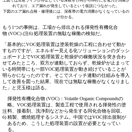
上図では生産ラインが停止している深夜帯 (1時から6時) にも電力が消費さ
れており、エア漏れが発生しているという仮説につながった。
下図のエア漏れ点検・修理後には、深夜帯の電力消費がなくなっているの
が分かる。
もう1つの事例は、工場から排出される揮発性有機化合
物 (VOC) (注6) 処理装置の無駄な稼働の検知だ。
「基本的にVOC処理装置は塗装乾燥の工程に合わせて動か
すものですが、エネルギー見える化ソリューションのダッシ
ュボード上でVOC処理装置と乾燥炉の稼働状況を突き合わ
せてみたところ、双方が連動しておらず、乾燥炉が止まって
いる時間帯にも一部VOC処理装置が動き続けていることが
明らかになったのです。そこでスイッチ連動の仕組みを導入
して改善を図った結果、現在では無駄な稼働がなくなりまし
た」と児玉様は語る。
揮発性有機化合物 (VOC)：Volatile Organic Compoundsの
略。VOC処理装置は、製造工程で使用される揮発性の塗
料、接着剤、洗浄剤などから発生する同化合物を回収、
注
6)
精製、燃焼処理するシステム。中国ではVOC排出規制が
あるため、こうした処理装置の設置が必要となってい
る。