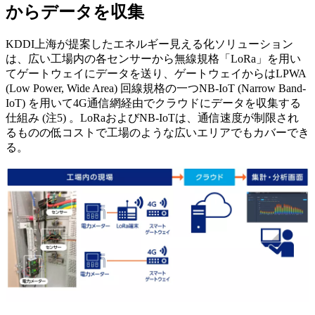
からデータを収集
KDDI上海が提案したエネルギー見える化ソリューション
は、広い工場内の各センサーから無線規格「LoRa」を用い
てゲートウェイにデータを送り、ゲートウェイからはLPWA
(Low Power, Wide Area) 回線規格の一つNB-IoT (Narrow Band-
IoT) を用いて4G通信網経由でクラウドにデータを収集する
仕組み (注5) 。LoRaおよびNB-IoTは、通信速度が制限され
るものの低コストで工場のような広いエリアでもカバーでき
る。