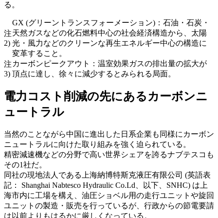
る。
GX (グリーントランスフォーメーション)：石油・石炭・
天然ガスなどの化石燃料中心の社会経済構造から、太陽
注
2)
光・風力などのクリーンな再生エネルギー中心の構造に
変革すること。
カーボンピークアウト：温室効果ガスの排出量の拡大が
注
3)
頂点に達し、徐々に減少するとみられる局面。
電力コスト削減の先にあるカーボンニ
ュートラル
当然のことながら中国に進出した日系企業も同様にカーボン
ニュートラルに向けた取り組みを強く迫られている。
精密減速機などの分野で高い世界シェアを誇るナブテスコも
その1社だ。
同社の現地法人である上海納博特斯克液圧有限公司 (英語表
記： Shanghai Nabtesco Hydraulic Co.Ld、以下、SNHC) は上
海市内に工場を構え、油圧ショベル用の走行ユニットや旋回
ユニットの製造・販売を行っているが、行政からの節電要請
は以前よりもはるかに厳しくなっている。