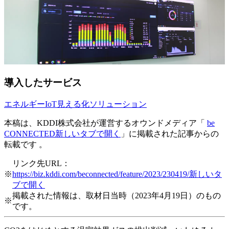
導入したサービス
エネルギーIoT見える化ソリューション
本稿は、KDDI株式会社が運営するオウンドメディア「
be
CONNECTED
新しいタブで開く
」に掲載された記事からの
転載です 。
リンク先URL：
※
https://biz.kddi.com/beconnected/feature/2023/230419/
新しいタ
ブで開く
掲載された情報は、取材日当時（2023年4月19日）のもの
※
です。