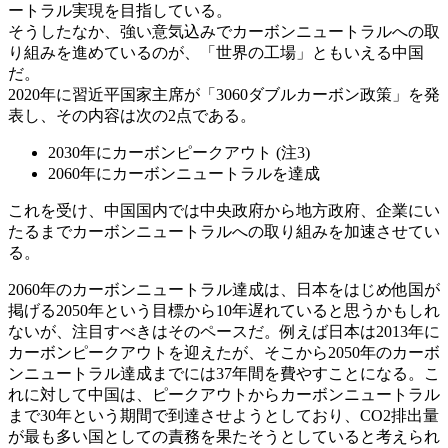
ートラル実現を目指している。
そうしたなか、強い意気込みでカーボンニュートラルへの取
り組みを進めているのが、「世界の工場」ともいえる中国
だ。
2020年に習近平国家主席が「3060ダブルカーボン政策」を発
表し、その内容は次の2点である。
2030年にカーボンピークアウト (注3)
2060年にカーボンニュートラルを達成
これを受け、中国国内では中央政府から地方政府、企業にい
たるまでカーボンニュートラルへの取り組みを加速させてい
る。
2060年のカーボンニュートラル達成は、日本をはじめ他国が
掲げる2050年という目標から10年遅れていると思うかもしれ
ないが、注目すべきはそのペースだ。例えば日本は2013年に
カーボンピークアウトを迎えたが、そこから2050年のカーボ
ンニュートラル達成までには37年間を費やすことになる。こ
れに対して中国は、ピークアウトからカーボンニュートラル
まで30年という期間で到達させようとしており、CO2排出量
が最も多い国としての責務を果たそうとしていると考えられ