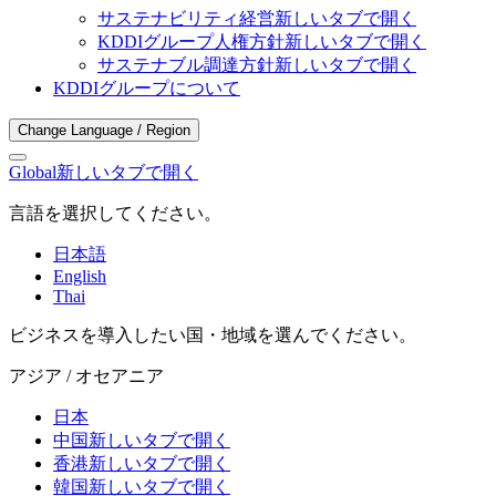
サステナビリティ経営
新しいタブで開く
KDDIグループ人権方針
新しいタブで開く
サステナブル調達方針
新しいタブで開く
KDDIグループについて
Change Language / Region
Global
新しいタブで開く
言語を選択してください。
日本語
English
Thai
ビジネスを導入したい国・地域を選んでください。
アジア / オセアニア
日本
中国
新しいタブで開く
香港
新しいタブで開く
韓国
新しいタブで開く