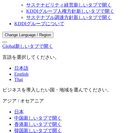
サステナビリティ経営
新しいタブで開く
KDDIグループ人権方針
新しいタブで開く
サステナブル調達方針
新しいタブで開く
KDDIグループについて
Change Language / Region
Global
新しいタブで開く
言語を選択してください。
日本語
English
Thai
ビジネスを導入したい国・地域を選んでください。
アジア / オセアニア
日本
中国
新しいタブで開く
香港
新しいタブで開く
韓国
新しいタブで開く