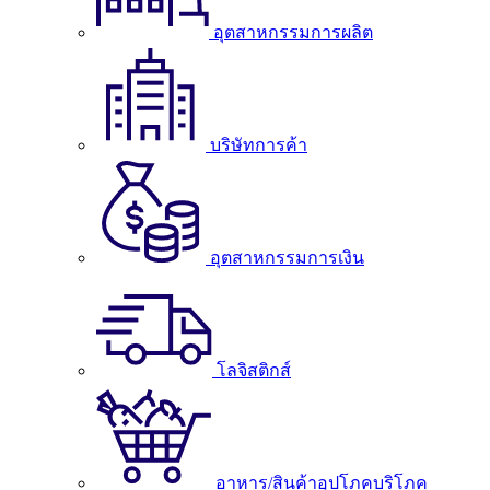
อุตสาหกรรมการผลิต
บริษัทการค้า
อุตสาหกรรมการเงิน
โลจิสติกส์
อาหาร/สินค้าอุปโภคบริโภค