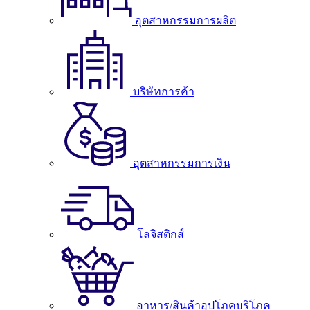
อุตสาหกรรมการผลิต
บริษัทการค้า
อุตสาหกรรมการเงิน
โลจิสติกส์
อาหาร/สินค้าอุปโภคบริโภค