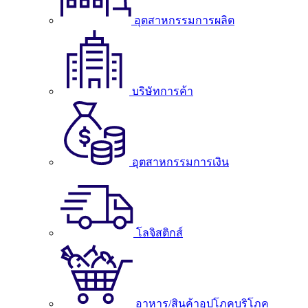
อุตสาหกรรมการผลิต
บริษัทการค้า
อุตสาหกรรมการเงิน
โลจิสติกส์
อาหาร/สินค้าอุปโภคบริโภค